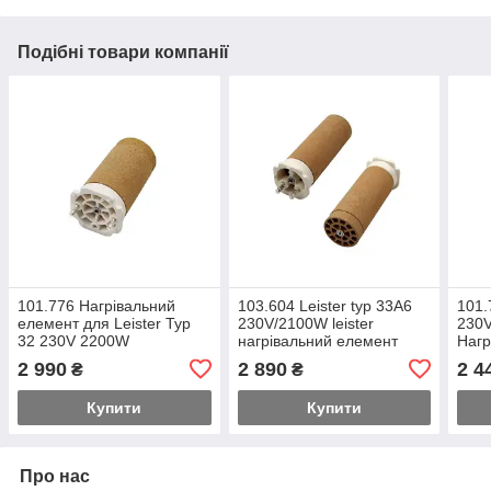
Подібні товари компанії
101.776 Нагрівальний
103.604 Leister typ 33A6
101.
елемент для Leister Typ
230V/2100W leister
230V
32 230V 2200W
нагрівальний елемент
Нагр
2 990
2 890
2 4
₴
₴
Купити
Купити
Про нас