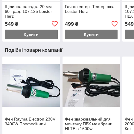
Щілинна насадка 20 мм
Гачок тестер. Тестер шва
Щіли
60°град. 107.125 Leister
Leister Herz
107.
Herz
ПВХ 
GOO
549
499
549
₴
₴
Купити
Купити
Подібні товари компанії
Фен Rayma Electron 230V
Фен зварювальний для
Фен
3400W Професійний
монтажу ПВХ мембрани
2000
HLTE s 1600w.
Квт
Зварювання пластику