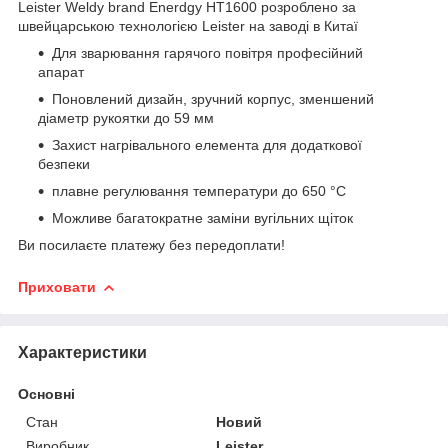
Leister Weldy brand Enerdgy HT1600 розроблено за
швейцарською технологією Leister на заводі в Китаї
Для зварювання гарячого повітря професійний
апарат
Поновлений дизайн, зручний корпус, зменшений
діаметр рукоятки до 59 мм
Захист нагрівального елемента для додаткової
безпеки
плавне регулювання температури до 650 °C
Можливе багатократне заміни вугільних щіток
Ви посилаєте платежу без передоплати!
Приховати
Характеристики
Основні
Стан
Новий
Виробник
Leister