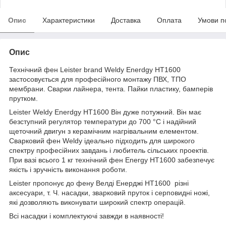
Опис
Характеристики
Доставка
Оплата
Умови п
Опис
Технічний фен Leister brand Weldy Enerdgy HT1600
застосовується для професійного монтажу ПВХ, ТПО
мембрани. Сварки лайнера, тента. Пайки пластику, бамперів
прутком.
Leister Weldy Enerdgy HT1600 Він дуже потужний. Він має
безступний регулятор температури до 700 °C і надійний
щеточний двигун з керамічним нагрівальним елементом.
Сварковий фен Weldy ідеально підходить для широкого
спектру професійних завдань і любитель сільських проектів.
При вазі всього 1 кг технічний фен Energy HT1600 забезпечує
якість і зручність виконання роботи.
Leister пропонує до фену Велді Енерджі HT1600 різні
аксесуари, т. Ч. насадки, зварковий пруток і серповидні ножі,
які дозволяють виконувати широкий спектр операцій.
Всі насадки і комплектуючі завжди в наявності!