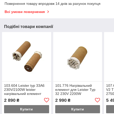
Повернення товару впродовж 14 днів за рахунок покупця
Всі умови повернення
Подібні товари компанії
103.604 Leister typ 33A6
101.776 Нагрівальний
107.
230V/2100W leister
елемент для Leister Typ
V2 T
нагрівальний елемент
32 230V 2200W
275
Нагр
2 890
2 990
5 4
₴
₴
Купити
Купити