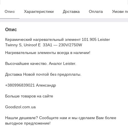
Опис
Характеристики
Доставка
Оплата
Умови п
Опис
Керамический нагревательный элемент 101.905 Leister
Twinny S, Uniroof E 33A1 — 230V/2750W
Нагревательные элементы всегда в наличии!
Высочайшее качество. Аналог Leister.
Доставка Новой почтой без предоплаты.
+380996839021 Александр
Больше товаров на сайте
Goodizol.com.ua
Нашли дешевле? Сообщите нам и мы сделаем Вам более
выгодное предложение!