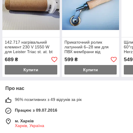
142.717 нагрівальний
Прикаточний ролик
Щіли
елемент 230 V 1550 W
латунний 6–28 мм для
60°г
для Leister Triac st. at. bt
ПВХ мембрани від
Herz
від GOODIZOL
GOODIZOL
689
599
549
₴
₴
Купити
Купити
Про нас
96% позитивних з 49 відгуків за рік
Працює з 09.07.2016
м. Харків
Харків, Україна