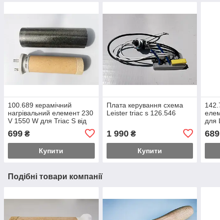
100.689 керамічний
Плата керування схема
142.
нагрівальний елемент 230
Leister triac s 126.546
елем
V 1550 W для Triac S від
для L
GOODIZOL
від
699
1 990
689
₴
₴
Купити
Купити
Подібні товари компанії