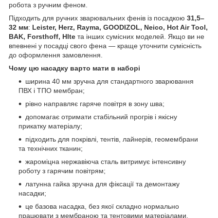
робота з ручним феном.
Підходить для ручних зварювальних фенів із посадкою
31,5–
32 мм
:
Leister, Herz, Rayma, GOODIZOL, Neico, Hot Air Tool,
BAK, Forsthoff, Hlte
та інших сумісних моделей. Якщо ви не
впевнені у посадці свого фена — краще уточнити сумісність
до оформлення замовлення.
Чому цю насадку варто мати в наборі
ширина 40 мм зручна для стандартного зварювання
ПВХ і ТПО мембран;
рівно направляє гаряче повітря в зону шва;
допомагає отримати стабільний прогрів і якісну
прикатку матеріалу;
підходить для покрівлі, тентів, лайнерів, геомембрани
та технічних тканин;
жароміцна нержавіюча сталь витримує інтенсивну
роботу з гарячим повітрям;
латунна гайка зручна для фіксації та демонтажу
насадки;
це базова насадка, без якої складно нормально
працювати з мембраною та тентовими матеріалами.