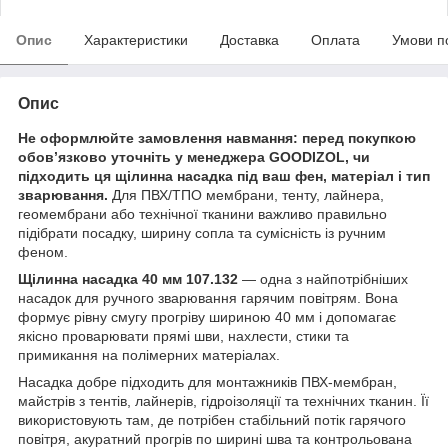
Опис
Характеристики
Доставка
Оплата
Умови п
Опис
Не оформлюйте замовлення навмання: перед покупкою
обов’язково уточніть у менеджера GOODIZOL, чи
підходить ця щілинна насадка під ваш фен, матеріал і тип
зварювання.
Для ПВХ/ТПО мембрани, тенту, лайнера,
геомембрани або технічної тканини важливо правильно
підібрати посадку, ширину сопла та сумісність із ручним
феном.
Щілинна насадка 40 мм 107.132
— одна з найпотрібніших
насадок для ручного зварювання гарячим повітрям. Вона
формує рівну смугу прогріву шириною 40 мм і допомагає
якісно проварювати прямі шви, нахлести, стики та
примикання на полімерних матеріалах.
Насадка добре підходить для монтажників ПВХ-мембран,
майстрів з тентів, лайнерів, гідроізоляції та технічних тканин. Її
використовують там, де потрібен стабільний потік гарячого
повітря, акуратний прогрів по ширині шва та контрольована